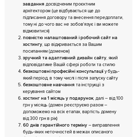
завдання
досвідченим проєктним
архітектором (це відбувається ще до
підписання договору та внесення передоплати,
тому ні до чого вас не зобов'язує і ви можете
відмовитися)
повністю налаштований і робочий сайт на
хостингу
, що відкривається за Вашим
посиланням (доменом)
зручний та адаптивний дизайн сайту
, який
відповідатиме Вашій сфері роботи та стилю
безкоштовні професійні консультації
у будь-
який період, в тому числі і після запуску сайту
безкоштовне навчання
та інструкції з
керування сайтом
хостинг на 1 місяць у подарунок
, далі – від 100
грн у місяць (домен реєструємо разом –
допоможемо на всіх етапах, вартість домену
від 300 грн в рік)
60 днів гарантійного терміну
– виправлення
будь-яких неточностей в межах описаного