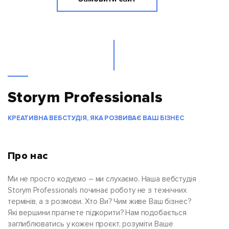
Storym Professionals
КРЕАТИВНА ВЕБСТУДІЯ, ЯКА РОЗВИВАЄ ВАШ БІЗНЕС
Про нас
Ми не просто кодуємо – ми слухаємо. Наша вебстудія
Storym Professionals починає роботу не з технічних
термінів, а з розмови. Хто Ви? Чим живе Ваш бізнес?
Які вершини прагнете підкорити? Нам подобається
заглиблюватись у кожен проєкт, розуміти Ваше